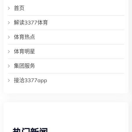
首页
解读3377体育
体育热点
体育明星
集团服务
接洽3377app