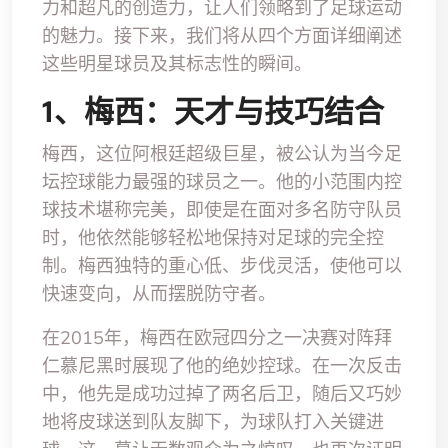
力和超凡的创造力，让人们领略到了足球运动
的魅力。接下来，我们将从四个方面详细阐述
这些明星球员及其标志性的瞬间。
1、梅西：天才与技巧结合
梅西，这位阿根廷超级巨星，被公认为当今足
坛控球能力最强的球员之一。他的小范围内控
球技术堪称完美，即使是在面对多名防守队员
时，他依然能够轻松地保持对足球的完全控
制。梅西独特的重心低、步伐灵活，使他可以
快速变向，从而摆脱防守者。
在2015年，梅西在欧冠四分之一决赛对阵拜
仁慕尼黑时展现了他的绝妙控球。在一次反击
中，他先是成功过掉了两名后卫，随后又巧妙
地将皮球送到队友脚下，为球队打入关键进