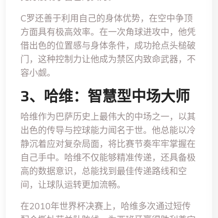
C罗还善于利用自己的身体优势，在空中争顶
方面具有极高效率。在一次角球进攻中，他凭
借出色的位置感与身体条件，成功抢点头槌破
门，这种控制力让他成为禁区内致命武器，不
容小觑。
3、哈维：智慧型中场大师
哈维作为巴萨历史上最伟大的中场之一，以其
出色的传导与控球能力闻名于世。他总能以冷
静沉着应对复杂局面，将比赛节奏牢牢掌握在
自己手中。哈维不仅能够精准传递，还具备极
高的数据意识，总能找到最佳传递路线和空
间，让球队运转更加流畅。
在2010年世界杯决赛上，哈维多次通过短传