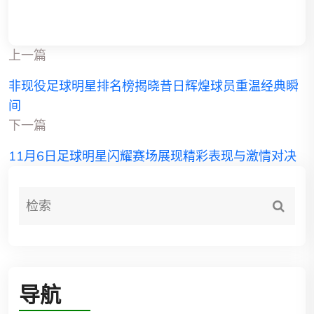
上一篇
非现役足球明星排名榜揭晓昔日辉煌球员重温经典瞬
间
下一篇
11月6日足球明星闪耀赛场展现精彩表现与激情对决
导航