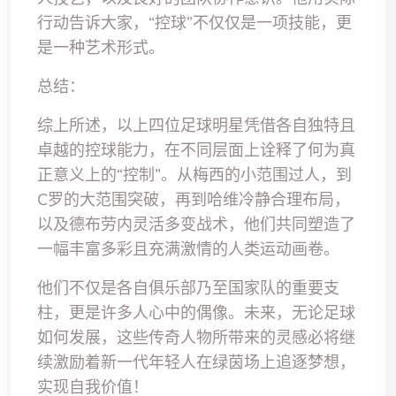
行动告诉大家，“控球”不仅仅是一项技能，更
是一种艺术形式。
总结：
综上所述，以上四位足球明星凭借各自独特且
卓越的控球能力，在不同层面上诠释了何为真
正意义上的“控制”。从梅西的小范围过人，到
C罗的大范围突破，再到哈维冷静合理布局，
以及德布劳内灵活多变战术，他们共同塑造了
一幅丰富多彩且充满激情的人类运动画卷。
他们不仅是各自俱乐部乃至国家队的重要支
柱，更是许多人心中的偶像。未来，无论足球
如何发展，这些传奇人物所带来的灵感必将继
续激励着新一代年轻人在绿茵场上追逐梦想，
实现自我价值！