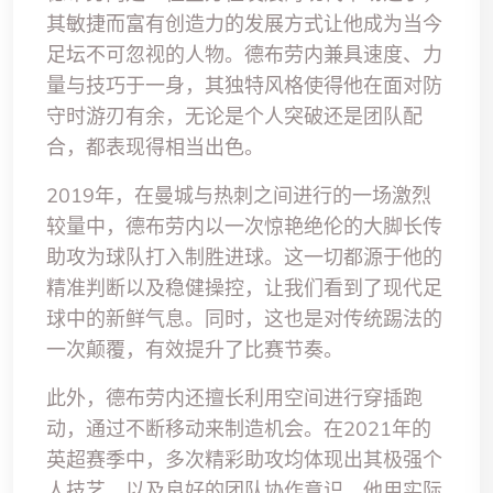
其敏捷而富有创造力的发展方式让他成为当今
足坛不可忽视的人物。德布劳内兼具速度、力
量与技巧于一身，其独特风格使得他在面对防
守时游刃有余，无论是个人突破还是团队配
合，都表现得相当出色。
2019年，在曼城与热刺之间进行的一场激烈
较量中，德布劳内以一次惊艳绝伦的大脚长传
助攻为球队打入制胜进球。这一切都源于他的
精准判断以及稳健操控，让我们看到了现代足
球中的新鲜气息。同时，这也是对传统踢法的
一次颠覆，有效提升了比赛节奏。
此外，德布劳内还擅长利用空间进行穿插跑
动，通过不断移动来制造机会。在2021年的
英超赛季中，多次精彩助攻均体现出其极强个
人技艺，以及良好的团队协作意识。他用实际